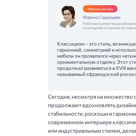
Мнение автора
Марина Саранцева
Работаю в агенстве дизайнеро
кулинарией и чтением историч
Классицизм – это стиль, возникши
гармонией, симметрией и использо
мебели он проявлялся через четк
орнаментальную отделку. Этот ст
продолжал развиваться в XVIII век
называемый «французский рококо
Сегодня, несмотря на множество
продолжают вдохновлять дизайне
стабильности, роскоши и гармонии
современном интерьере классиче
или индустриальным стилем, дела