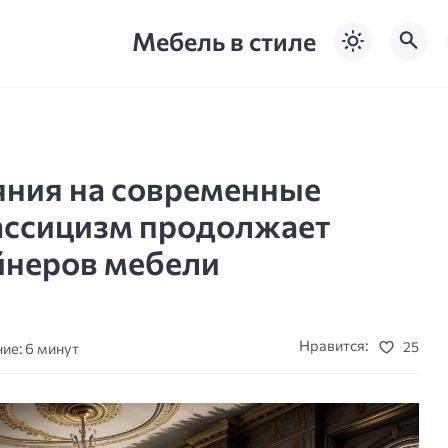
Мебель в стиле
яния на современные
лассицизм продолжает
йнеров мебели
Нравится:
25
ие: 6 минут