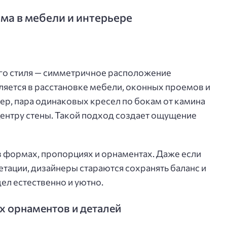
ма в мебели и интерьере
ого стиля — симметричное расположение
ляется в расстановке мебели, оконных проемов и
р, пара одинаковых кресел по бокам от камина
центру стены. Такой подход создает ощущение
 формах, пропорциях и орнаментах. Даже если
тации, дизайнеры стараются сохранять баланс и
ел естественно и уютно.
х орнаментов и деталей