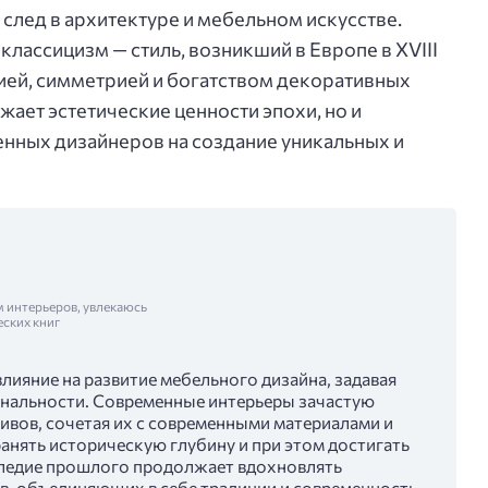
след в архитектуре и мебельном искусстве.
классицизм — стиль, возникший в Европе в XVIII
ией, симметрией и богатством декоративных
ажает эстетические ценности эпохи, но и
нных дизайнеров на создание уникальных и
м интерьеров, увлекаюсь
еских книг
лияние на развитие мебельного дизайна, задавая
ональности. Современные интерьеры зачастую
ивов, сочетая их с современными материалами и
анять историческую глубину и при этом достигать
следие прошлого продолжает вдохновлять
в, объединяющих в себе традиции и современность.