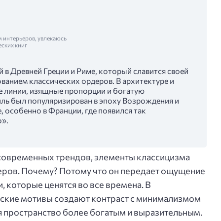
м интерьеров, увлекаюсь
еских книг
й в Древней Греции и Риме, который славится своей
ванием классических ордеров. В архитектуре и
ие линии, изящные пропорции и богатую
иль был популяризирован в эпоху Возрождения и
е, особенно в Франции, где появился так
».
 современных трендов, элементы классицизма
ров. Почему? Потому что он передает ощущение
, которые ценятся во все времена. В
ские мотивы создают контраст с минимализмом
я пространство более богатым и выразительным.