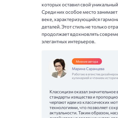
которых оставил свой уникальный 
Среди них особое место занимает 
веке, характеризующийся гармон
деталей. Этот стиль не только отр
продолжает вдохновлять совреме
элегантных интерьеров.
Мнение автора
Марина Саранцева
Работаю в агенстве дизайнеро
кулинарией и чтением историч
Классицизм оказал значительное в
стандарты изящества и пропорци
черпают идеи из классических мот
технологиями, что позволяет сохр
актуальности. Таким образом, на
дизайнеров на создание интерьеро