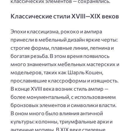
классических элементов — сохранялись.
Классические стили XVIII—XIX веков
Эпохи классицизма, рококо и ампира
принесли в мебельный дизайн яркие черты:
строгие формы, плавные линии, лепнина и
богатая резьба. В этом время появилось
много знаменитых мебельных мастерских и
модельеров, таких как Шарль Кошен,
прославившие классроформы и изящность.
В конце XVIII века возник стиль ампир —
более монументальный, с использованием
бронзовых элементов и символики власти.
В оном много было влияния античной
культуры: колонны, триумфальные арки и
античные мотивы. В XIX веке стилевые