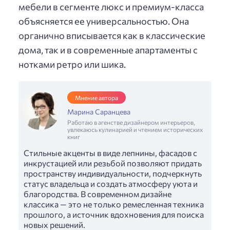
мебели в сегменте люкс и премиум-класса
объясняется ее универсальностью. Она
органично вписывается как в классические
дома, так и в современные апартаменты с
нотками ретро или шика.
Мнение автора
Марина Саранцева
Работаю в агенстве дизайнером интерьеров,
увлекаюсь кулинарией и чтением исторических
книг
Стильные акценты в виде лепнины, фасадов с
инкрустацией или резьбой позволяют придать
пространству индивидуальности, подчеркнуть
статус владельца и создать атмосферу уюта и
благородства. В современном дизайне
классика — это не только ремесленная техника
прошлого, а источник вдохновения для поиска
новых решений.