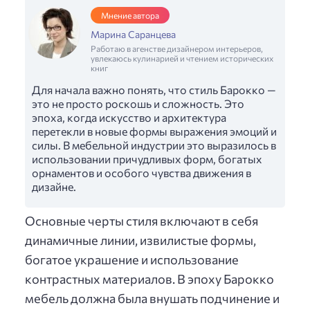
Мнение автора
Марина Саранцева
Работаю в агенстве дизайнером интерьеров,
увлекаюсь кулинарией и чтением исторических
книг
Для начала важно понять, что стиль Барокко —
это не просто роскошь и сложность. Это
эпоха, когда искусство и архитектура
перетекли в новые формы выражения эмоций и
силы. В мебельной индустрии это выразилось в
использовании причудливых форм, богатых
орнаментов и особого чувства движения в
дизайне.
Основные черты стиля включают в себя
динамичные линии, извилистые формы,
богатое украшение и использование
контрастных материалов. В эпоху Барокко
мебель должна была внушать подчинение и