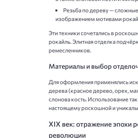
Резьба по дереву — сложные
изображением мотивами рокайл
Эти техники сочетались в роскошн
рокайль. Элитная отделка подчёрк
ремесленников.
Материалы и выбор отдело
Для оформления применялись ис
дерева (красное дерево, орех, мах
слонова кость. Использование та
настоящему роскошной и уникаль
XIX век: отражение эпохи
революции