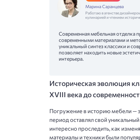
Марина Саранцева
Работаю в агенстве дизайнеро
кулинарией и чтением историч
Современная мебельная отделка п
современными материалами и мето
уникальный синтез классики и сов
позволяет находить новые эстетич
интерьера.
Историческая эволюция кл
XVIII века до современнос
Погружение в историю мебели — э
период оставлял свой уникальный 
интересно проследить, как измен
материалы и техники были популяр