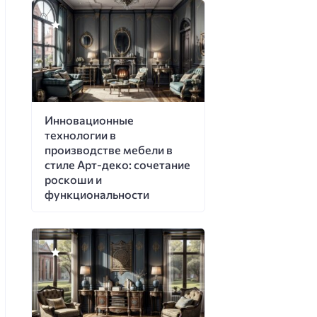
Инновационные
технологии в
производстве мебели в
стиле Арт-деко: сочетание
роскоши и
функциональности