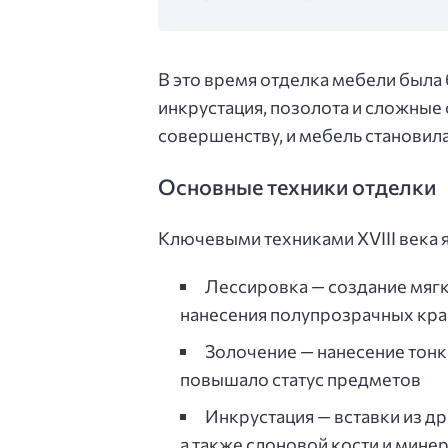
В это время отделка мебели была 
инкрустация, позолота и сложные
совершенству, и мебель становил
Основные техники отделки
Ключевыми техниками XVIII века 
Лессировка — создание мягк
нанесения полупрозрачных кра
Золочение — нанесение тонк
повышало статус предметов
Инкрустация — вставки из д
а также слоновой кости и мине