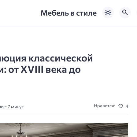
Мебель в стиле
люция классической
 от XVIII века до
Нравится:
4
ие: 7 минут