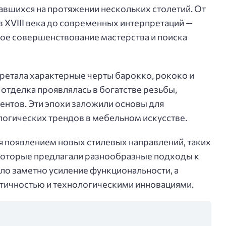
вшихся на протяжении нескольких столетий. От
XVIII века до современных интерпретаций —
ное совершенствование мастерства и поиска
бретала характерные черты барокко, рококо и
 отделка проявлялась в богатстве резьбы,
ентов. Эти эпохи заложили основы для
логических трендов в мебельном искусстве.
я появлением новых стилевых направлений, таких
 которые предлагали разнообразные подходы к
ало заметно усиление функциональности, а
ктичностью и технологическими инновациями.