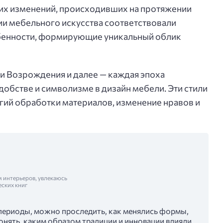
их изменений, происходивших на протяжении
ии мебельного искусства соответствовали
бенности, формирующие уникальный облик
хи Возрождения и далее — каждая эпоха
удобстве и символизме в дизайн мебели. Эти стили
ий обработки материалов, изменение нравов и
м интерьеров, увлекаюсь
еских книг
периоды, можно проследить, как менялись формы,
онять, каким образом традиции и инновации влияли