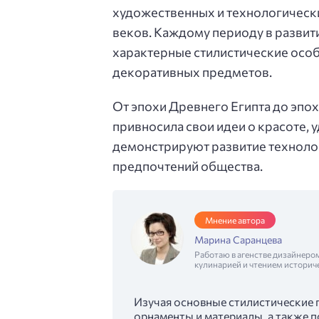
художественных и технологическ
веков. Каждому периоду в развит
характерные стилистические осо
декоративных предметов.
От эпохи Древнего Египта до эпо
привносила свои идеи о красоте, 
демонстрируют развитие технолог
предпочтений общества.
Мнение автора
Марина Саранцева
Работаю в агенстве дизайнеро
кулинарией и чтением историч
Изучая основные стилистические 
орнаменты и материалы, а также п