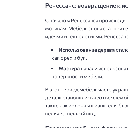
Ренессанс: возвращение к и
С началом Ренессанса происходи
мотивам. Мебель снова становитс
идеями и технологиями. Ренессан
Использование дерева
стало
как орех и бук.
Мастера
начали использоват
поверхности мебели.
В этот период мебель часто укра
детали становились неотъемлемой
такие как колонны и капители, бы
величественный вид.