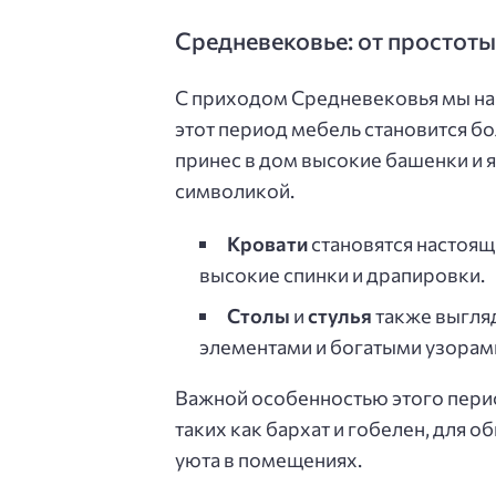
Средневековье: от простоты
С приходом Средневековья мы на
этот период мебель становится б
принес в дом высокие башенки и я
символикой.
Кровати
становятся настоящ
высокие спинки и драпировки.
Столы
и
стулья
также выгляд
элементами и богатыми узорам
Важной особенностью этого перио
таких как бархат и гобелен, для 
уюта в помещениях.