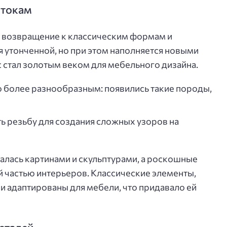
стокам
т возвращение к классическим формам и
я утонченной, но при этом наполняется новыми
с стал золотым веком для мебельного дизайна.
 более разнообразным: появились такие породы,
ь резьбу для создания сложных узоров на
шалась картинами и скульптурами, а роскошные
 частью интерьеров. Классические элементы,
ли адаптированы для мебели, что придавало ей