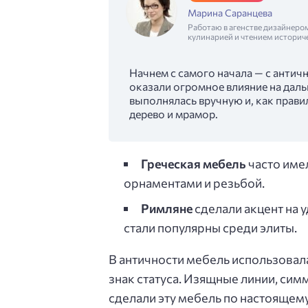
Марина Саранцева
Работаю в агенстве дизайнеро
кулинарией и чтением историч
Начнем с самого начала — с антич
оказали огромное влияние на даль
выполнялась вручную и, как прави
дерево и мрамор.
Греческая мебель
часто име
орнаментами и резьбой.
Римляне
сделали акцент на 
стали популярны среди элиты.
В античности мебель использовала
знак статуса. Изящные линии, си
сделали эту мебель по настоящем