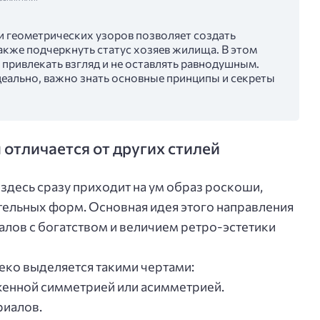
и геометрических узоров позволяет создать
акже подчеркнуть статус хозяев жилища. В этом
ы привлекать взгляд и не оставлять равнодушным.
деально, важно знать основные принципы и секреты
н отличается от других стилей
 здесь сразу приходит на ум образ роскоши,
ительных форм. Основная идея этого направления
лов с богатством и величием ретро-эстетики
деко выделяется такими чертами:
енной симметрией или асимметрией.
риалов.