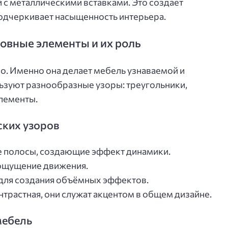
 с металлическими вставками. Это создаёт
одчеркивает насыщенность интерьера.
овные элементы и их роль
ко. Именно она делает мебель узнаваемой и
ьзуют разнообразные узоры: треугольники,
элементы.
ских узоров
е полосы, создающие эффект динамики.
 ощущение движения.
 для создания объёмных эффектов.
онтрастная, они служат акцентом в общем дизайне.
мебель