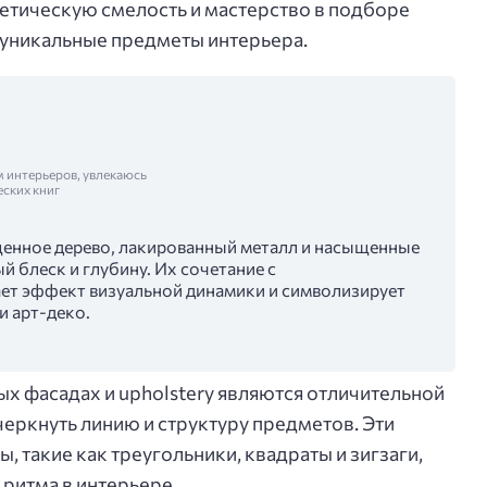
тетическую смелость и мастерство в подборе
 уникальные предметы интерьера.
м интерьеров, увлекаюсь
еских книг
щенное дерево, лакированный металл и насыщенные
й блеск и глубину. Их сочетание с
ет эффект визуальной динамики и символизирует
и арт-деко.
х фасадах и upholstery являются отличительной
черкнуть линию и структуру предметов. Эти
такие как треугольники, квадраты и зигзаги,
ритма в интерьере.