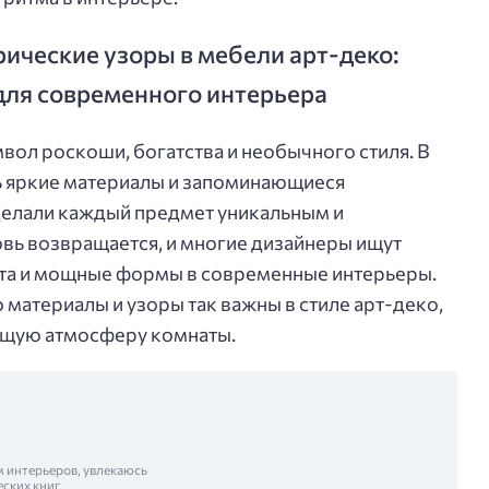
ические узоры в мебели арт-деко:
для современного интерьера
мвол роскоши, богатства и необычного стиля. В
ь яркие материалы и запоминающиеся
делали каждый предмет уникальным и
овь возвращается, и многие дизайнеры ищут
ета и мощные формы в современные интерьеры.
материалы и узоры так важны в стиле арт-деко,
общую атмосферу комнаты.
м интерьеров, увлекаюсь
еских книг