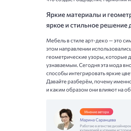
Яркие материалы и геометр
яркое и стильное решение 
Мебель в стиле арт-деко — это си
этом направлении использовалис
геометрические узоры, которые 
узнаваемым. Сегодня эта мода вн
способы интегрировать яркие цв
Давайте разберём, почему именно 
и каким образом они влияют на 
Мнение автора
Марина Саранцева
Работаю в агенстве дизайнеро
кулинарией и чтением историч