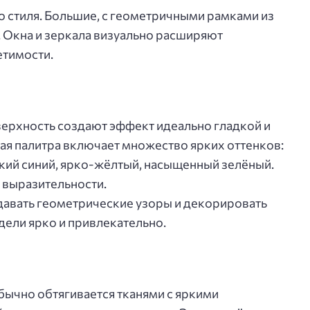
о стиля. Большие, с геометричными рамками из
 Окна и зеркала визуально расширяют
етимости.
верхность создают эффект идеально гладкой и
я палитра включает множество ярких оттенков:
кий синий, ярко-жёлтый, насыщенный зелёный.
 выразительности.
давать геометрические узоры и декорировать
дели ярко и привлекательно.
бычно обтягивается тканями с яркими