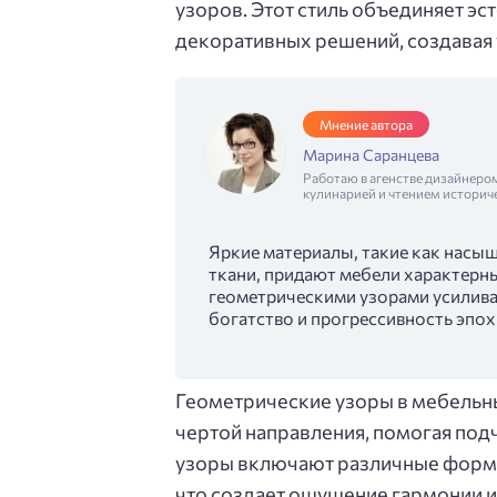
узоров. Этот стиль объединяет эс
декоративных решений, создавая
Мнение автора
Марина Саранцева
Работаю в агенстве дизайнеро
кулинарией и чтением историч
Яркие материалы, такие как насы
ткани, придают мебели характерны
геометрическими узорами усилива
богатство и прогрессивность эпох
Геометрические узоры в мебельны
чертой направления, помогая под
узоры включают различные формы, 
что создает ощущение гармонии и 