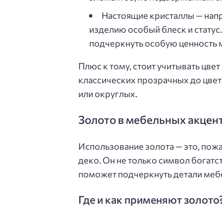
Настоящие кристаллы — нап
изделию особый блеск и статус
подчеркнуть особую ценность 
Плюс к тому, стоит учитывать цвет
классических прозрачных до цве
или округлых.
Золото в мебельных акцен
Использование золота — это, пожа
деко. Он не только символ богатст
поможет подчеркнуть детали мебе
Где и как применяют золото