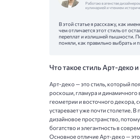
Работаю в агенстве дизайнеро
кулинарией и чтением историч
В этой статье я расскажу, как име
чем отличается этот стиль от оста
переплат и излишней пышности. П
поняли, как правильно выбрать и 
Что такое стиль Арт-деко и
Арт-деко — это стиль, который поя
роскоши, гламура и динамичного 
геометрии и восточного декора, 
устаревает уже почти столетие. В 
дизайновое пространство, потому 
богатство и элегантность в совре
Основное отличие Арт-деко — это