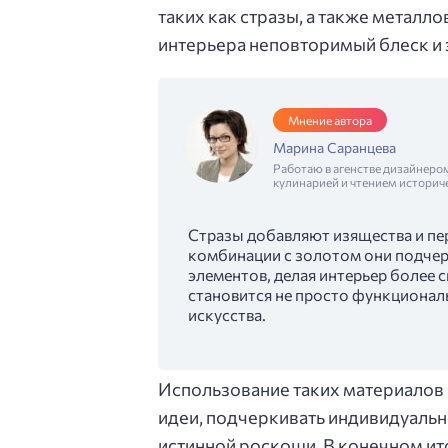
таких как стразы, а также металл
интерьера неповторимый блеск и 
Мнение автора
Марина Саранцева
Работаю в агенстве дизайнеро
кулинарией и чтением историч
Стразы добавляют изящества и пер
комбинации с золотом они подчер
элементов, делая интерьер более 
становится не просто функционал
искусства.
Использование таких материалов
идеи, подчеркивать индивидуальн
истинной роскоши. В конечном ито