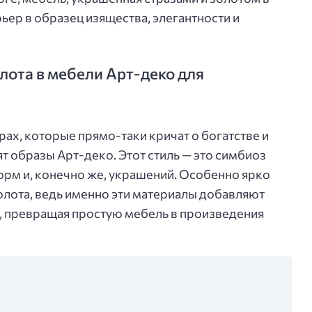
ьер в образец изящества, элегантности и
лота в мебели Арт-деко для
рах, которые прямо-таки кричат о богатстве и
ят образы Арт-деко. Этот стиль — это симбиоз
орм и, конечно же, украшений. Особенно ярко
олота, ведь именно эти материалы добавляют
, превращая простую мебель в произведения