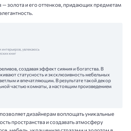
ов — золота и его оттенков, придающих предметам
элегантность.
м интерьеров, увлекаюсь
еских книг
еливов, создавая эффект сияния и богатства. В
кивают статусность и эксклюзивность мебельных
светлым и впечатляющим. В результате такой декор
ьной частью комнаты, а настоящим произведением
 позволяет дизайнерам воплощать уникальные
ость пространства и создавать атмосферу
ге, мебель, украшенная стразами и золотом в