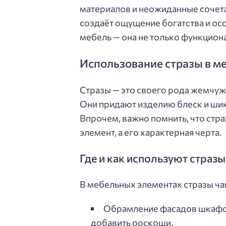
материалов и неожиданные сочетан
создаёт ощущение богатства и ос
мебель — она не только функциона
Использование стразы в м
Стразы — это своего рода жемчуж
Они придают изделию блеск и шик,
Впрочем, важно помнить, что стра
элемент, а его характерная черта.
Где и как используют стразы
В мебельных элементах стразы ча
Обрамление фасадов шкафов
добавить роскоши.