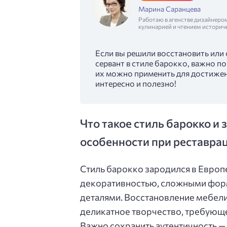
Марина Саранцева
Работаю в агенстве дизайнеро
кулинарией и чтением историч
Если вы решили восстановить или
сервант в стиле барокко, важно по
их можно применить для достижен
интересно и полезно!
Что такое стиль барокко и
особенности при реставра
Стиль барокко зародился в Европе 
декоративностью, сложными фор
деталями. Восстановление мебели 
деликатное творчество, требующе
Важно сохранить аутентичность —