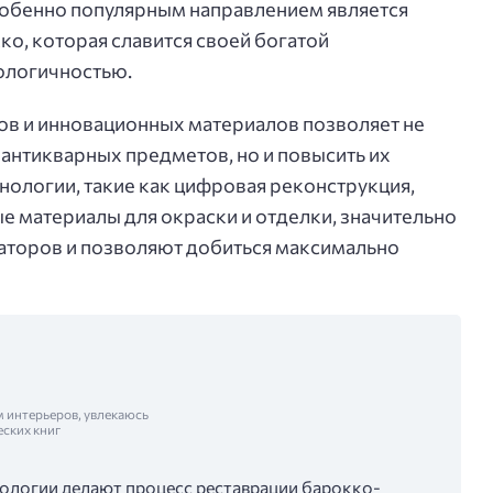
собенно популярным направлением является
ко, которая славится своей богатой
ологичностью.
в и инновационных материалов позволяет не
 антикварных предметов, но и повысить их
нологии, такие как цифровая реконструкция,
е материалы для окраски и отделки, значительно
торов и позволяют добиться максимально
м интерьеров, увлекаюсь
еских книг
ологии делают процесс реставрации барокко-