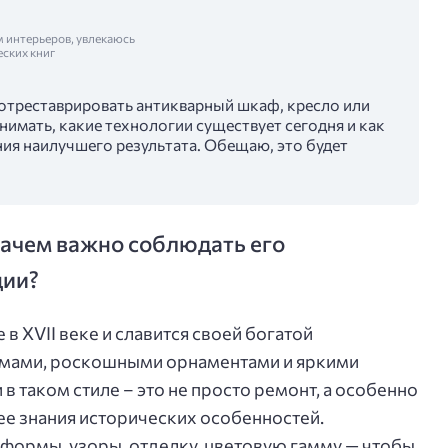
м интерьеров, увлекаюсь
еских книг
 отреставрировать антикварный шкаф, кресло или
нимать, какие технологии существует сегодня и как
ия наилучшего результата. Обещаю, это будет
 зачем важно соблюдать его
ции?
в XVII веке и славится своей богатой
мами, роскошными орнаментами и яркими
в таком стиле – это не просто ремонт, а особенно
е знания исторических особенностей.
 формы, узоры, отделку, цветовую гамму — чтобы