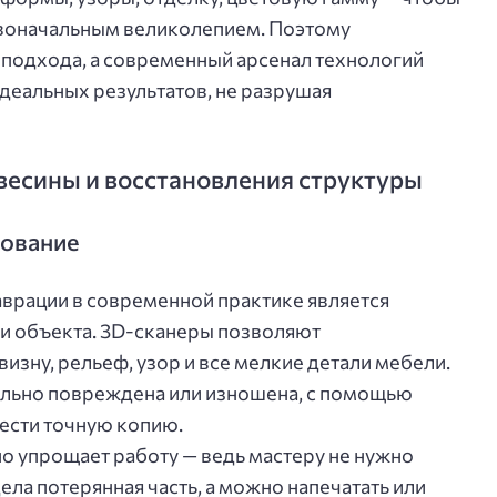
рвоначальным великолепием. Поэтому
 подхода, а современный арсенал технологий
деальных результатов, не разрушая
весины и восстановления структуры
рование
врации в современной практике является
и объекта. 3D-сканеры позволяют
зну, рельеф, узор и все мелкие детали мебели.
ильно повреждена или изношена, с помощью
ести точную копию.
 упрощает работу — ведь мастеру не нужно
ела потерянная часть, а можно напечатать или