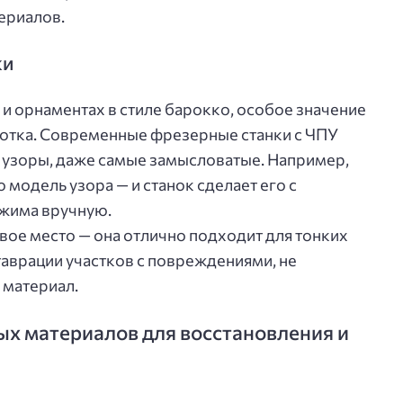
ериалов.
ки
 и орнаментах в стиле барокко, особое значение
отка. Современные фрезерные станки с ЧПУ
 узоры, даже самые замысловатые. Например,
модель узора — и станок сделает его с
ижима вручную.
вое место — она отлично подходит для тонких
аврации участков с повреждениями, не
материал.
х материалов для восстановления и