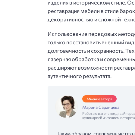
изделия в историческом стиле. О
реставрация мебели в стиле барок
декоративностью и сложной техн
Использование передовых методо
только восстановить внешний вид
долговечность и сохранность. Тех
лазерная обработка и современны
расширяют возможности реставра
аутентичного результата.
Мнение автора
Марина Саранцева
Работаю в агенстве дизайнеро
кулинарией и чтением историч
Таким образом, современные техн