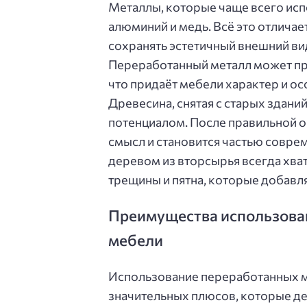
Металлы, которые чаще всего испо
алюминий и медь. Всё это отлича
сохранять эстетичный внешний ви
Переработанный металл может п
что придаёт мебели характер и о
Древесина, снятая с старых здани
потенциалом. После правильной о
смысл и становится частью совре
деревом из вторсырья всегда хват
трещины и пятна, которые добав
Преимущества использова
мебели
Использование переработанных ме
значительных плюсов, которые де