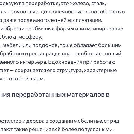
льзуют в переработке, это железо, сталь,
ется прочностью, долговечностью и способностью
д даже после многолетней эксплуатации.
риобрести необычные формы или патинирование,
собую атмосферу.
й, мебели или поддонов, тоже обладает большим
бработки и реставрации она приобретает новый
менного интерьера. Вдохновения при работе с
ает — сохраняется его структура, характерные
ляют особый шарм.
ния переработанных материалов в
таллов и дерева в создании мебели имеет ряд
лают такие решения всё более популярными.