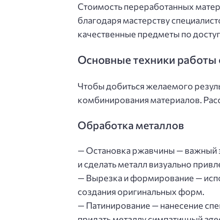
Стоимость переработанных матери
благодаря мастерству специалист
качественные предметы по доступ
Основные техники работы 
Чтобы добиться желаемого резуль
комбинирования материалов. Рас
Обработка металлов
— Остановка ржавчины — важный э
и сделать металл визуально прив
— Вырезка и формирование — испо
создания оригинальных форм.
— Патинирование — нанесение спе
придать металлу симпатичный age