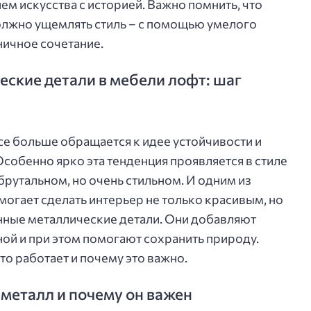
м искусства с историей. Важно помнить, что
олжно ущемлять стиль – с помощью умелого
ичное сочетание.
ские детали в мебели лофт: шаг
е больше обращается к идее устойчивости и
собенно ярко эта тенденция проявляется в стиле
рутальном, но очень стильном. И одним из
огает сделать интерьер не только красивым, но
нные металлические детали. Они добавляют
ной и при этом помогают сохранить природу.
то работает и почему это важно.
металл и почему он важен