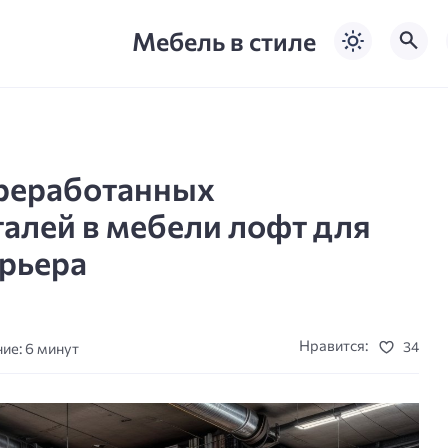
Мебель в стиле
реработанных
алей в мебели лофт для
ерьера
Нравится:
34
ие: 6 минут