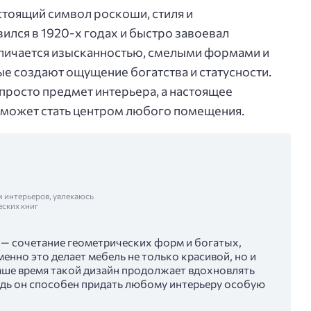
стоящий символ роскоши, стиля и
вился в 1920-х годах и быстро завоевал
тличается изысканностью, смелыми формами и
 создают ощущение богатства и статусности.
 просто предмет интерьера, а настоящее
 может стать центром любого помещения.
м интерьеров, увлекаюсь
еских книг
 — сочетание геометрических форм и богатых,
енно это делает мебель не только красивой, но и
ше время такой дизайн продолжает вдохновлять
ведь он способен придать любому интерьеру особую