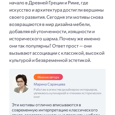
начало в Древней Греции и Риме, где
искусство и архитектура достигли вершины
своего развития. Сегодня эти мотивы снова
возвращаются в мир дизайна мебели,
добавляя ей утонченности, изящности и
исторического шарма. Почему же именно
они так популярны? Ответ прост — они
вызывают ассоциации с классикой, высокой
культурой и безвременной эстетикой.
Мнение автора
Марина Саранцева
Работаю в агенстве дизайнером интерьеров,
увлекаюсь кулинарией и чтением исторических
книг
Эти мотивы отлично вписываются в
современную интерпретацию классического
стиля, создавая уникальные предметы мебели,