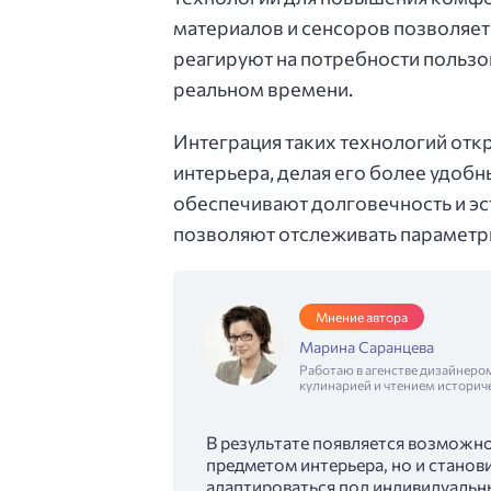
материалов и сенсоров позволяет
реагируют на потребности пользо
реальном времени.
Интеграция таких технологий от
интерьера, делая его более удоб
обеспечивают долговечность и эс
позволяют отслеживать параметр
Мнение автора
Марина Саранцева
Работаю в агенстве дизайнеро
кулинарией и чтением историч
В результате появляется возможно
предметом интерьера, но и стан
адаптироваться под индивидуальн