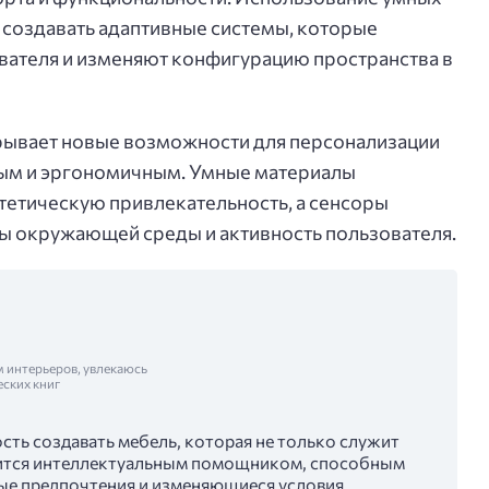
 создавать адаптивные системы, которые
вателя и изменяют конфигурацию пространства в
крывает новые возможности для персонализации
ным и эргономичным. Умные материалы
тетическую привлекательность, а сенсоры
ы окружающей среды и активность пользователя.
м интерьеров, увлекаюсь
еских книг
сть создавать мебель, которая не только служит
овится интеллектуальным помощником, способным
ые предпочтения и изменяющиеся условия