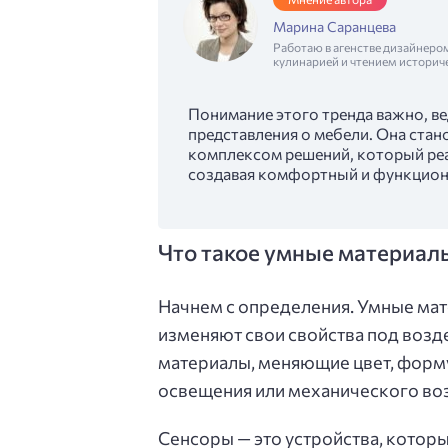
Марина Саранцева
Работаю в агенстве дизайнеро
кулинарией и чтением историч
Понимание этого тренда важно, в
представления о мебели. Она стан
комплексом решений, который реа
создавая комфортный и функцион
Что такое умные материалы
Начнем с определения. Умные ма
изменяют свои свойства под воз
материалы, меняющие цвет, форму
освещения или механического во
Сенсоры — это устройства, кото