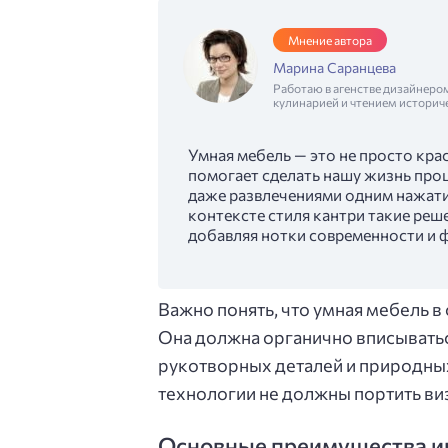
Мнение автора
Марина Саранцева
Работаю в агенстве дизайнеро
кулинарией и чтением историч
Умная мебель — это не просто кра
помогает сделать нашу жизнь про
даже развлечениями одним нажат
контексте стиля кантри такие реш
добавляя нотки современности и 
Важно понять, что умная мебель в
Она должна органично вписыватьс
рукотворных деталей и природных
технологии не должны портить виз
Основные преимущества ин