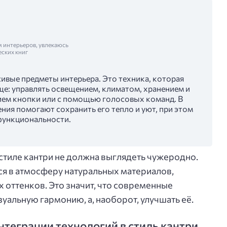
м интерьеров, увлекаюсь
еских книг
сивые предметы интерьера. Это техника, которая
ще: управлять освещением, климатом, хранением и
ием кнопки или с помощью голосовых команд. В
ения помогают сохранить его тепло и уют, при этом
функциональности.
 стиле кантри не должна выглядеть чужеродно.
я в атмосферу натуральных материалов,
 оттенков. Это значит, что современные
уальную гармонию, а, наоборот, улучшать её.
теграции технологий в стиль кантри