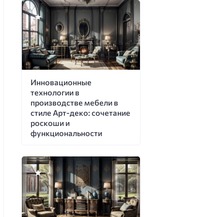
Инновационные
технологии в
производстве мебели в
стиле Арт-деко: сочетание
роскоши и
функциональности