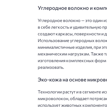
Углеродное волокно и компо
Углеродное волокно — это один и
в себе легкость и удивительную пр
создают каркасы, поверхности и 
Использование углеродных волок
минималистичные изделия, при эт
механическим нагрузкам. Также т
изготовления комплексных форм 
реализовать.
Эко-кожа на основе микро
Технологии растут и в сегменте и
микроволокон, обладает потрясаю
использует животных компонентов