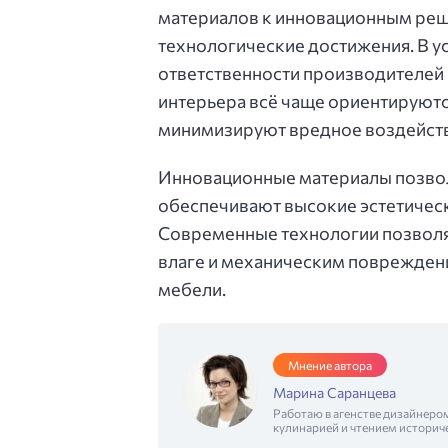
материалов к инновационным реш
технологические достижения. В у
ответственности производителей 
интерьера всё чаще ориентируютс
минимизируют вредное воздейст
Инновационные материалы позволя
обеспечивают высокие эстетичес
Современные технологии позволяю
влаге и механическим повреждени
мебели.
Мнение автора
Марина Саранцева
Работаю в агенстве дизайнеро
кулинарией и чтением историч