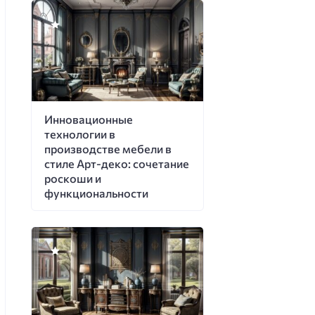
Инновационные
технологии в
производстве мебели в
стиле Арт-деко: сочетание
роскоши и
функциональности