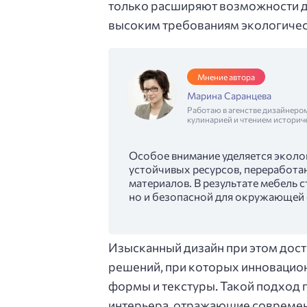
только расширяют возможности ди
высоким требованиям экологичес
Мнение автора
Марина Саранцева
Работаю в агенстве дизайнеро
кулинарией и чтением историч
Особое внимание уделяется эколог
устойчивых ресурсов, переработа
материалов. В результате мебель 
но и безопасной для окружающей 
Изысканный дизайн при этом дост
решений, при которых инновацио
формы и текстуры. Такой подход 
интерьера, отражающие современ