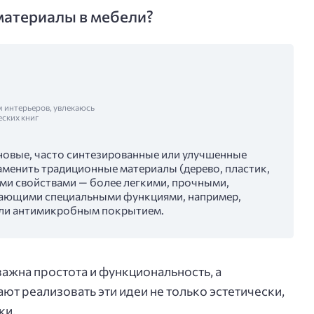
материалы в мебели?
м интерьеров, увлекаюсь
еских книг
овые, часто синтезированные или улучшенные
аменить традиционные материалы (дерево, пластик,
ми свойствами — более легкими, прочными,
дающими специальными функциями, например,
ли антимикробным покрытием.
ажна простота и функциональность, а
т реализовать эти идеи не только эстетически,
ки.