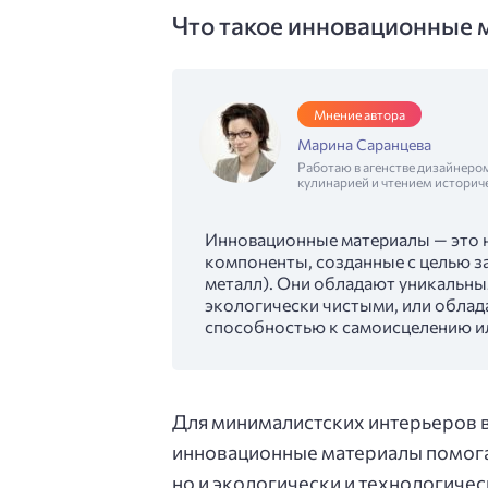
Что такое инновационные 
Мнение автора
Марина Саранцева
Работаю в агенстве дизайнеро
кулинарией и чтением историч
Инновационные материалы — это н
компоненты, созданные с целью з
металл). Они обладают уникальны
экологически чистыми, или обла
способностью к самоисцелению и
Для минималистских интерьеров в
инновационные материалы помогаю
но и экологически и технологичес