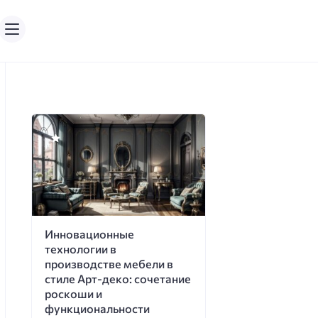
Инновационные
технологии в
производстве мебели в
стиле Арт-деко: сочетание
роскоши и
функциональности