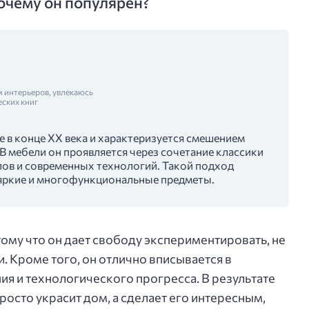
очему он популярен?
м интерьеров, увлекаюсь
еских книг
 в конце XX века и характеризуется смешением
 В мебели он проявляется через сочетание классики
лов и современных технологий. Такой подход
 яркие и многофункциональные предметы.
му что он дает свободу экспериментировать, не
. Кроме того, он отлично вписывается в
 и технологического прогресса. В результате
росто украсит дом, а сделает его интересным,