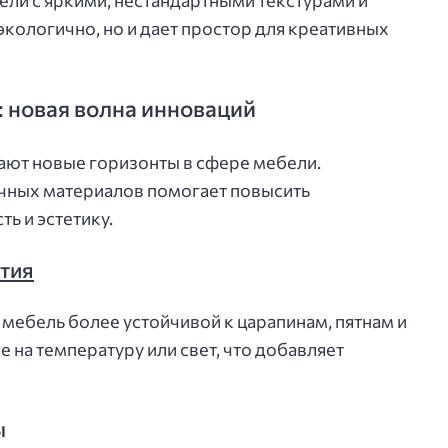
ели с яркими, нестандартными текстурами и
кологично, но и дает простор для креативных
 новая волна инноваций
ют новые горизонты в сфере мебели.
чных материалов помогает повысить
ь и эстетику.
тия
ебель более устойчивой к царапинам, пятнам и
е на температуру или свет, что добавляет
ы