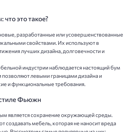
 что это такое?
новые, разработанные или усовершенствованные
кальными свойствами. Их используют в
ижения лучших дизайна, долговечности и
ебельной индустрии наблюдается настоящий бум
 позволяют левыми границами дизайна и
кие и функциональные требования.
 стиле Фьюжн
ым является сохранение окружающей среды.
 создавать мебель, которая не наносит вреда
ьно. Рассмотрим самые популярные из них: