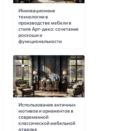
Инновационные
технологии в
производстве мебели в
стиле Арт-деко: сочетание
роскоши и
функциональности
Использование античных
мотивов и орнаментов в
современной
классической мебельной
отделке