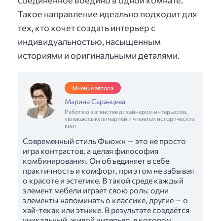
Такое направление идеально подходит для
тех, кто хочет создать интерьер с
индивидуальностью, насыщенным
историями и оригинальными деталями.
Мнение автора
Марина Саранцева
Работаю в агенстве дизайнером интерьеров,
увлекаюсь кулинарией и чтением исторических
книг
Современный стиль Фьюжн — это не просто
игра контрастов, а целая философия
комбинирования. Он объединяет в себе
практичность и комфорт, при этом не забывая
о красоте и эстетике. В такой среде каждый
элемент мебели играет свою роль: одни
элементы напоминать о классике, другие — о
хай-теках или этнике. В результате создаётся
уникальный, живой интерьер, в котором