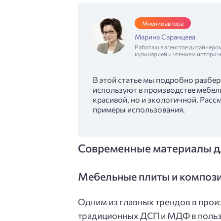
Мнение автора
Марина Саранцева
Работаю в агенстве дизайнеро
кулинарией и чтением историч
В этой статье мы подробно разбер
используют в производстве мебели
красивой, но и экологичной. Расс
примеры использования.
Современные материалы дл
Мебельные плиты и компози
Одним из главных трендов в прои
традиционных ДСП и МДФ в польз