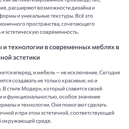
ние, расширяют возможности дизайна и
ормы и уникальные текстуры. Всё это
моничного пространства, сочетающего
 и эстетическую современность.
и технологии в современных меблях в
ной эстетики
тся вперед, и мебель — не исключение. Сегодня
тся создавать не только красивые, но и
 В стиле Модерн, который славится своей
 и функциональностью, особое значение
риалы и технологии. Они помогают сделать
ечной и при этом эстетичной, соответствующей
б окружающей среде.