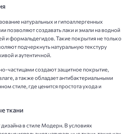
ия
зование натуральных и гипоаллергенных
и позволяют создавать лаки и эмали на водной
ей и формальдегидов. Такие покрытия не только
зволяют подчеркнуть натуральную текстуру
ивой и аутентичной.
но-частицами создают защитное покрытие,
влаге, а также обладает антибактериальными
ном стиле, где ценится простота ухода и
е ткани
дизайна в стиле Модерн. В условиях
годня используют натуральные ткани, такие как