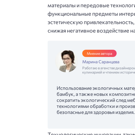
материалы и передовые технологи
функциональные предметы интерь
эстетическую привлекательность,
снижая негативное воздействие 
Мнение автора
Марина Саранцева
Работаю в агенстве дизайнеро
кулинарией и чтением историч
Использование экологичных матер
бамбук, а также новых композитн
сократить экологический след ме
технологиями обработки и произво
безопасные для здоровья изделия.
Технологические инновации, таки