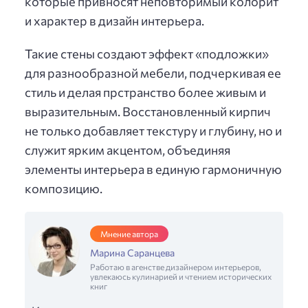
которые привносят неповторимый колорит
и характер в дизайн интерьера.
Такие стены создают эффект «подложки»
для разнообразной мебели, подчеркивая ее
стиль и делая прстранство более живым и
выразительным. Восстановленный кирпич
не только добавляет текстуру и глубину, но и
служит ярким акцентом, объединяя
элементы интерьера в единую гармоничную
композицию.
Мнение автора
Марина Саранцева
Работаю в агенстве дизайнером интерьеров,
увлекаюсь кулинарией и чтением исторических
книг