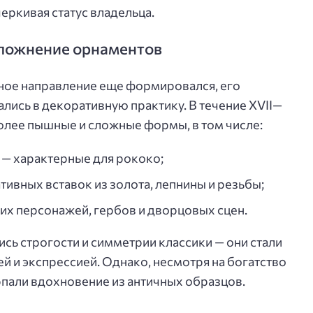
еркивая статус владельца.
сложнение орнаментов
ьное направление еще формировался, его
лись в декоративную практику. В течение XVII—
более пышные и сложные формы, в том числе:
 — характерные для рококо;
ивных вставок из золота, лепнины и резьбы;
х персонажей, гербов и дворцовых сцен.
сь строгости и симметрии классики — они стали
й и экспрессией. Однако, несмотря на богатство
рпали вдохновение из античных образцов.