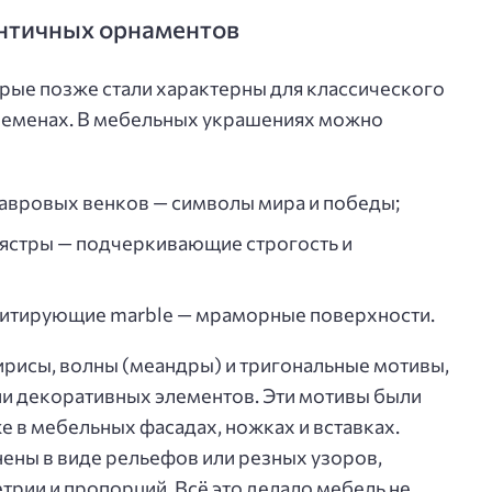
античных орнаментов
рые позже стали характерны для классического
временах. В мебельных украшениях можно
авровых венков — символы мира и победы;
лястры — подчеркивающие строгость и
имитирующие marble — мраморные поверхности.
сирисы, волны (меандры) и тригональные мотивы,
ии декоративных элементов. Эти мотивы были
е в мебельных фасадах, ножках и вставках.
ены в виде рельефов или резных узоров,
ии и пропорций. Всё это делало мебель не