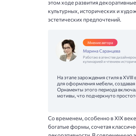
этом ходе развития декоративны
культурных, исторических и худо
эстетических предпочтений.
Мнение автора
Марина Саранцева
Работаю в агенстве дизайнеро
кулинарией и чтением историч
На этапе зарождения стиля в XVIII
для оформления мебели, создавая
Орнаменты этого периода включал
мотивы, что подчеркнуто простот
Со временем, особенно в XIX век
богатые формы, сочетая классиче
декоративности. В современную 