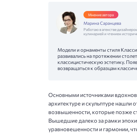
Мнение автора
Марина Саранцева
Работаю в агенстве дизайнеро
кулинарией и чтением историч
Модели и орнаменты стиля Классиц
развивались на протяжении столе
классицистическую эстетику. Появ
возвращаться к образцам классиче
Основными источниками вдохновен
архитектуре и скульптуре нашли 
возвышенности, которые позже ст
Вышедшие далеко за рамки эпохи
уравновешенности и гармонии, чт