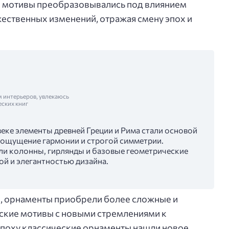
е мотивы преобразовывались под влиянием
жественных изменений, отражая смену эпох и
м интерьеров, увлекаюсь
еских книг
 веке элементы древней Греции и Рима стали основой
 ощущение гармонии и строгой симметрии.
и колонны, гирлянды и базовые геометрические
ой и элегантностью дизайна.
е, орнаменты приобрели более сложные и
ские мотивы с новыми стремлениями к
эпоху классические орнаменты нашли новое