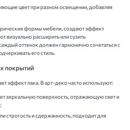
няющие цвет при разном освещении, добавляя
трические формы мебели, создают эффект
ют визуально расширить или сузить
каждый оттенок должен гармонично сочетаться с
одчеркивать его стиль.
ых покрытий
ет эффект лака. В арт-деко часто используют:
ет зеркальную поверхность, отражающую свет и
;
ли строгость и сдержанность, подходит для