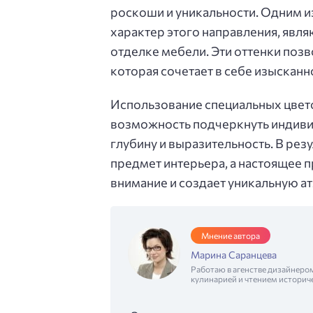
роскоши и уникальности. Одним 
характер этого направления, явл
отделке мебели. Эти оттенки поз
которая сочетает в себе изысканн
Использование специальных цвет
возможность подчеркнуть индиви
глубину и выразительность. В рез
предмет интерьера, а настоящее 
внимание и создает уникальную а
Мнение автора
Марина Саранцева
Работаю в агенстве дизайнеро
кулинарией и чтением историч