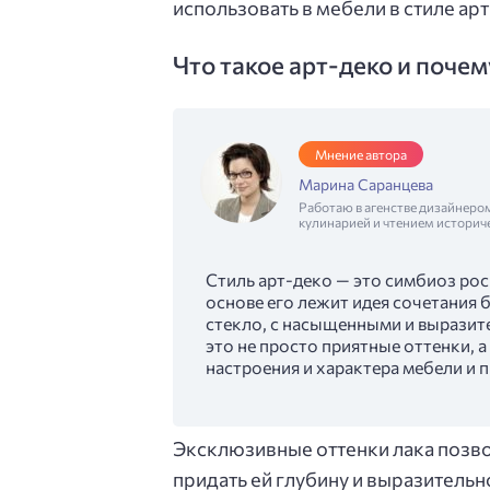
использовать в мебели в стиле ар
Что такое арт-деко и почем
Мнение автора
Марина Саранцева
Работаю в агенстве дизайнеро
кулинарией и чтением историч
Стиль арт-деко — это симбиоз рос
основе его лежит идея сочетания б
стекло, с насыщенными и выразите
это не просто приятные оттенки,
настроения и характера мебели и п
Эксклюзивные оттенки лака позво
придать ей глубину и выразительно