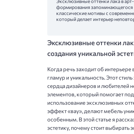
Эксклюзивные оттенки лака в ар
формирования запоминающегося о
классические мотивы с современн
который делает интерьер неповт
Эксклюзивные оттенки лака
создания уникальной эсте
Когда речь заходит об интерьере 
гламур и уникальность. Этот стиль
сердца дизайнеров и любителей 
элементов, который помогает под
использование эксклюзивных отте
эффект «вау», делают мебель уни
особенным. В этой статье я расска
эстетику, почему стоит выбирать 