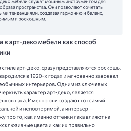
т-деко мебели служат мощным инструментом для
браза пространства. Они позволяют сочетать
ыми тенденциями, создавая гармонию и баланс,
оримым и роскошным.
 в арт-деко мебели как способ
тики
в стиле арт-деко, сразу представляются роскошь,
 зародился в 1920-х годах и мгновенно завоевал
необычных интерьеров. Одним из ключевых
черкнуть характер арт-деко, является
нков лака. Именно они создают тот самый
кальной и неповторимой, а интерьер —
жу про то, как именно оттенки лака влияют на
эксклюзивные цвета и как их правильно