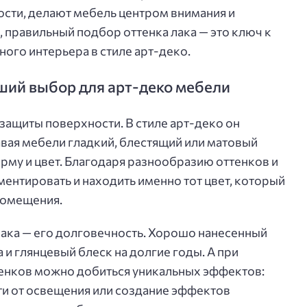
сти, делают мебель центром внимания и
е, правильный подбор оттенка лака — это ключ к
ого интерьера в стиле арт-деко.
ший выбор для арт-деко мебели
 защиты поверхности. В стиле арт-деко он
авая мебели гладкий, блестящий или матовый
му и цвет. Благодаря разнообразию оттенков и
ентировать и находить именно тот цвет, который
помещения.
ака — его долговечность. Хорошо нанесенный
 и глянцевый блеск на долгие годы. А при
енков можно добиться уникальных эффектов:
сти от освещения или создание эффектов