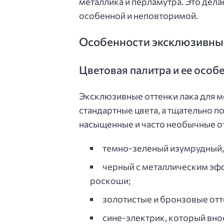
металлика и перламутра. Это дел
особенной и неповторимой.
Особенности эксклюзивных
Цветовая палитра и ее особ
Эксклюзивные оттенки лака для ме
стандартные цвета, а тщательно 
насыщенные и часто необычные от
темно-зеленый изумрудный, 
черный с металлическим эф
роскоши;
золотистые и бронзовые отт
сине-электрик, который вно