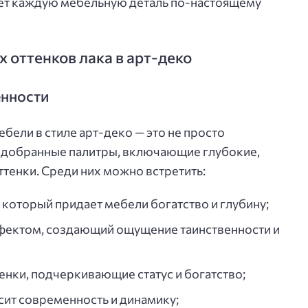
ает каждую мебельную деталь по-настоящему
 оттенков лака в арт-деко
енности
бели в стиле арт-деко — это не просто
подобранные палитры, включающие глубокие,
тенки. Среди них можно встретить:
который придает мебели богатство и глубину;
фектом, создающий ощущение таинственности и
енки, подчеркивающие статус и богатство;
сит современность и динамику;