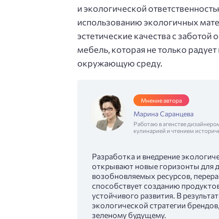
и экологической ответственность
использованию экологичных мате
эстетические качества с заботой 
мебель, которая не только радует 
окружающую среду.
Мнение автора
Марина Саранцева
Работаю в агенстве дизайнеро
кулинарией и чтением историч
Разработка и внедрение экологич
открывают новые горизонты для д
возобновляемых ресурсов, перер
способствует созданию продукто
устойчивого развития. В результа
экологической стратегии брендов
зеленому будущему.