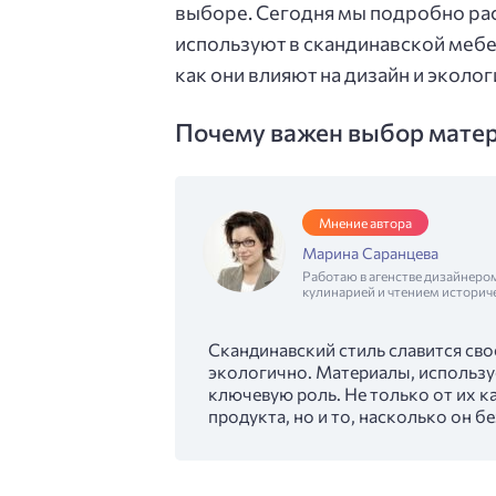
выборе. Сегодня мы подробно ра
используют в скандинавской мебел
как они влияют на дизайн и эколог
Почему важен выбор матер
Мнение автора
Марина Саранцева
Работаю в агенстве дизайнеро
кулинарией и чтением историч
Скандинавский стиль славится сво
экологично. Материалы, использу
ключевую роль. Не только от их к
продукта, но и то, насколько он б