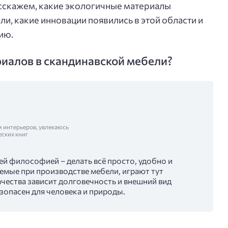
сскажем, какие экологичные материалы
и, какие инновации появились в этой области и
ию.
иалов в скандинавской мебели?
м интерьеров, увлекаюсь
еских книг
ей философией – делать всё просто, удобно и
емые при производстве мебели, играют тут
ачества зависит долговечность и внешний вид
езопасен для человека и природы.