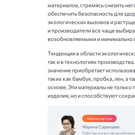
материалов, стремясь снизить не
обеспечить безопасность для здо
экологических вызовов и растуще
и производители все чаще выбир
возобновляемыми и минимально 
Тенденции в области экологическ
так и в технологиях производств
значение приобретает использова
таких как бамбук, пробка, лен, а
основе. Эти материалы не только
изделия, но и способствуют сохр
Мнение автора
Марина Саранцева
Работаю в агенстве дизайнеро