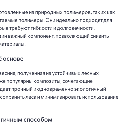
готовленные из природных полимеров, таких как
агаемые полимеры. Они идеально подходят для
рые требуют гибкости и долговечности.
дин важный компонент, позволяющий снизить
материалы.
ё основе
весина, полученная из устойчивых лесных
кже популярны композиты, сочетающие
о дает прочный и одновременно экологичный
 сохранить леса и минимизировать использование
огичным способом