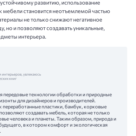
 устойчивому развитию, использование
к мебели становится неотъемлемой частью
атериалы не только снижают негативное
, но и позволяют создавать уникальные,
едметы интерьера.
м интерьеров, увлекаюсь
еских книг
ся передовые технологии обработки и природные
изонты для дизайнеров и производителей.
к переработанные пластики, бамбук, корковые
позволяют создавать мебель, которая не только
ровье человека и планеты. Таким образом, природа и
будущего, в котором комфорт и экологическая
.