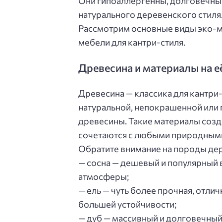
Они гипоаллергенны, долговечны
натурального деревенского стиля
Рассмотрим основные виды эко-м
мебели для кантри-стиля.
Древесина и материалы на е
Древесина — классика для кантри
натуральной, непокрашенной или
древесины. Такие материалы созд
сочетаются с любыми природными
Обратите внимание на породы дер
— сосна — дешевый и популярный в
атмосферы;
— ель — чуть более прочная, отл
большей устойчивости;
— дуб — массивный и долговечный,