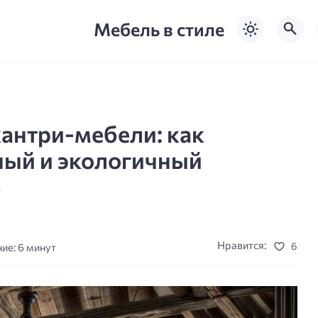
Мебель в стиле
антри-мебели: как
ный и экологичный
ь
Нравится:
6
ие: 6 минут